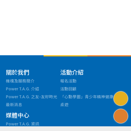
Main
關於我們
活動介紹
navigation
機構及服務簡介
報名活動
Power T.A.G. 介紹
活動回顧
Power T.A.G. 之友-友籽時光
「心動學園」青少年精神健康
最新消息
桌遊
T
媒體中心
Power T.A.G. 資訊