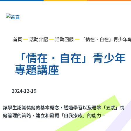
移至主內容
Main
navigation
導
首頁
活動介紹
活動回顧
「情在．自在」青少年
航
「情在．自在」青少年
連
專題講座
結
2024-12-19
讓學生認識情緒的基本概念，透過學習以及體驗「五感」情
緒管理的策略，建立和發掘「自我療癒」的能力。